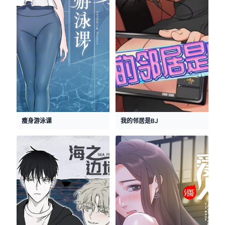
瘦身游泳课
我的邻居是BJ