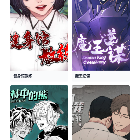
健身馆教练
魔王逆谋