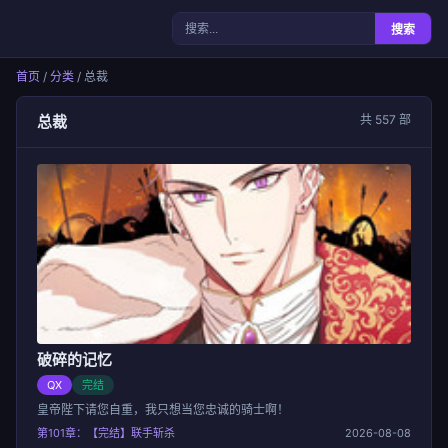
漫画岛
搜索
首页
/
分类
/ 总裁
总裁
共 557 部
破碎的记忆
QX
完结
皇帝陛下请您自重，我只想当您忠诚的骑士啊！
第101章：【完结】联手斩杀
2026-08-08