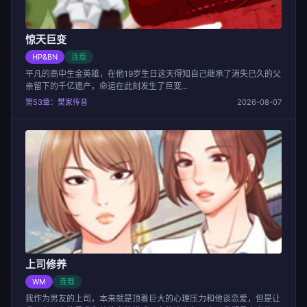
惊天巨变
HP&BN
连载
平凡的高中生金英雄，在他19岁生日这天得知自己继承了消失已久的父
亲留下的千亿遗产，命运在此刻发生了巨变...
第53章：樊家传音
2026-08-07
上司修养
WM
连载
我作为男友的上司，本来就是顶着巨大的心理压力和他谈恋爱，但是让