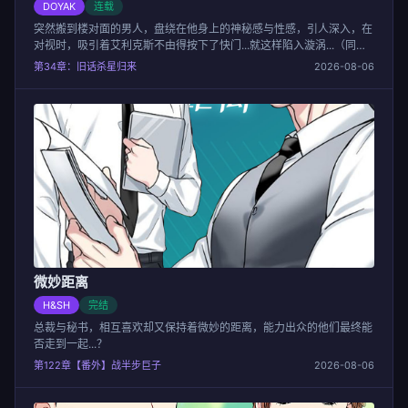
DOYAK
连载
突然搬到楼对面的男人，盘绕在他身上的神秘感与性感，引人深入，在
对视时，吸引着艾利克斯不由得按下了快门...就这样陷入漩涡...（同步
更新，记得收藏哦~连更3天！！！）
第34章：旧话杀星归来
2026-08-06
微妙距离
H&SH
完结
总裁与秘书，相互喜欢却又保持着微妙的距离，能力出众的他们最终能
否走到一起...？
第122章【番外】战半步巨子
2026-08-06