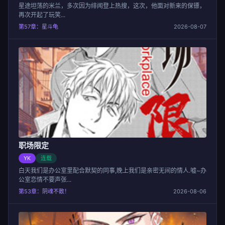
星途坦荡的米兰，多次因为绯闻登上热搜，这次，他面对新来的保镖，
再次开起了玩笑...
第57章：星斗龟
2026-08-07
职场限定
YK
连载
白天我们是办公室里配合默契的同事,晚上我们是亲密无间的情人.嘘~办
公室恋情不要声张...
第53章：阴魂不散！
2026-08-06