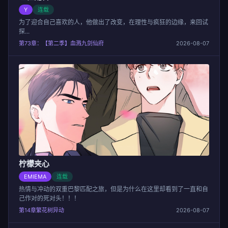
Y
连载
为了迎合自己喜欢的人，他做出了改变，在理性与疯狂的边缘，来回试
探...
第73章：【第二季】血溅九剑仙府
2026-08-07
柠檬夹心
EMIEMA
连载
热情与冲动的双重巴黎匹配之旅，但是为什么在这里却看到了一直和自
己作对的死对头！！！
第14章繁花树异动
2026-08-07