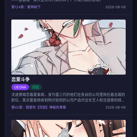
第124章：索林树下
2026-08-06
恋爱斗争
UEONA
完结
沈道景暗恋着夏泰周，身为富三代的他们在各自的公司里担任着总裁的
职位，某次夏泰周收到狗仔拍到的公司产品代言女艺人和沈道景的绯闻
照片，这对他推出的产品是个巨大污点，于是两位公司总裁的斗争便开
第42章：很爱你【完结】神秘的青雉
2026-08-06
始了...