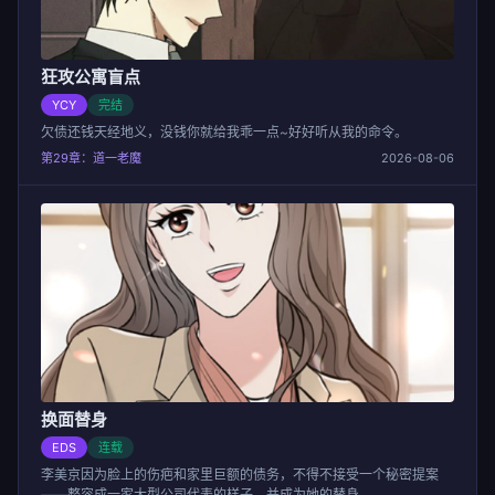
狂攻公寓盲点
YCY
完结
欠债还钱天经地义，没钱你就给我乖一点~好好听从我的命令。
第29章：道一老魔
2026-08-06
换面替身
EDS
连载
李美京因为脸上的伤疤和家里巨额的债务，不得不接受一个秘密提案
——整容成一家大型公司代表的样子，并成为她的替身。