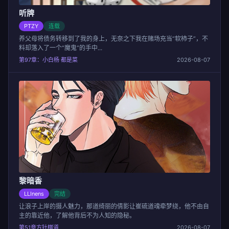
听牌
PTZY
连载
养父母将债务转移到了我的身上，无奈之下我在赌场充当“软柿子”，不
料却落入了一个“魔鬼”的手中...
第97章：小白杨 都是菜
2026-08-07
黎暗香
LLInens
完结
让浪子上岸的摄人魅力，那道绮丽的倩影让崔硫道魂牵梦绕，他不由自
主的靠近他，了解他背后不为人知的隐秘。
第51章方针棋道
2026-08-07