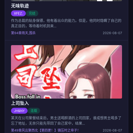
无味轨迹
XFEZ.
完结
作为总裁的贴身保镖，他有着出众的能力。但是，他同时隐瞒了自己的
真正目的，等待着时机到来...
第94章雨天,围杀
2026-08-07
上司坠入
JH&NY
连载
某天在公司聚餐结束后，男主送喝醉酒的上司回家，谁成想男主喝多了
忘了地址，无奈只能先带回了自己家中，结果...
第49章风云聚西北【第四更！】镇压时之帝子！
2026-08-07