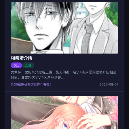
相亲婚介所
DLJ
连载
男主在一家相亲介绍所上班，某天他被一名VIP客户要求给他介绍相亲
对象，谁成想这个VIP客户竟然是....
第36章除夜补的灵体？吞噬！
2026-08-07