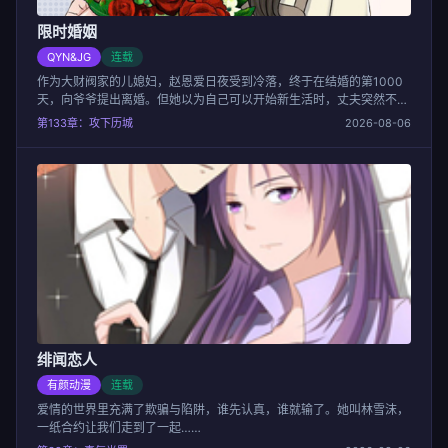
限时婚姻
QYN&JG
连载
作为大财阀家的儿媳妇，赵恩爱日夜受到冷落，终于在结婚的第1000
天，向爷爷提出离婚。但她以为自己可以开始新生活时，丈夫突然不干
了……！
第133章：攻下历城
2026-08-06
绯闻恋人
有颜动漫
连载
爱情的世界里充满了欺骗与陷阱，谁先认真，谁就输了。她叫林雪沫，
一纸合约让我们走到了一起……