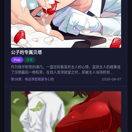
公子的专属贝塔
Pnei
连载
作为恪守职责的濑乃，一直压抑着喜欢主人的心情，直到主人的婚事成
了压倒最后一根稻草，在找人发泄欲望之时，却被主人当场抓到...
第38章：电话泄密我是专心的
2026-08-07