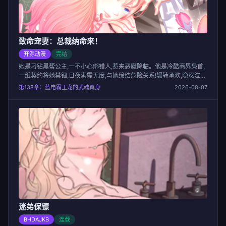
致命宠妻：总裁纳命来！
开源动漫
完结
她是刁钻黑帮公主,一不小心绑错人,惹来恶魔降临。他是冷酷商界枭首,
一纸契约将她禁锢,日夜索需无度,与她缔结危险关系!辗转承欢,隐忍泣
泪,一次次抵抗无效,她誓要报复!又是一夜凌虐,各怀鬼胎,抵死缠绵...她把
第138章：蓝电霸王龙的武魂真身
2026-08-07
手悄悄探进枕下,摸出一把枪,抵住他下腹,”混蛋,不要用我的身体,缅怀你
的女人!
迷弟保镖
BHDAJKB
连载