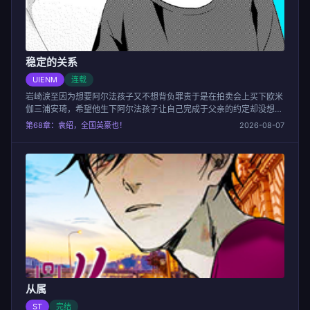
稳定的关系
UIENM
连载
岩崎涙至因为想要阿尔法孩子又不想背负罪责于是在拍卖会上买下欧米
伽三浦安琦，希望他生下阿尔法孩子让自己完成于父亲的约定却没想到
两人的感情超越了这种交易关系...
第68章：袁绍，全国英豪也！
2026-08-07
从属
ST
完结