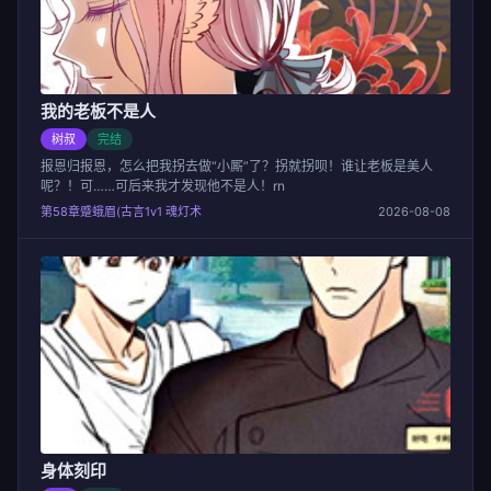
我的老板不是人
树叔
完结
报恩归报恩，怎么把我拐去做“小厮”了？拐就拐呗！谁让老板是美人
呢？！可……可后来我才发现他不是人！rn
第58章蹙蛾眉(古言1v1 魂灯术
2026-08-08
身体刻印