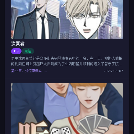
演奏者
DS
完结
男主沈再贤曾经是众多街头钢琴演奏者中的一名，有一天，被路人偷拍
的视频在网上引起巨大反响成为了业内明星并顺利的进入了音乐学院学
习。在学院学习期间结识了教授的儿子姜旭镇，俩人从相互讨厌到互相
第66章：贫道李淳风……
2026-08-07
爱慕......