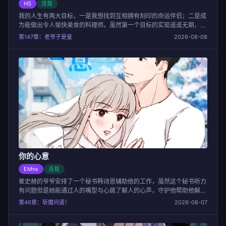
HS
连载
我的人生有两大目标，一是我想找到互相拥有刻印的命运伴侣；二是成
为能做出令人愉快美食的料理师。虽然第一个目标的实现遥遥无期，但
是第二个目标正在稳步进行中。大学毕业后，我顺利的进入一家理想的
第147章：老爷子是皇
2026-08-08
餐厅当帮厨，只是万万没想到，厨艺没学成，我和师父的关系倒是越来
越奇怪了...
你的心意
EMnx
连载
崔史赫的爷爷安排了一个秘书韩诗恩辅助他的工作，虽然这个秘书听力
有问题但是她能通过人的嘴型与心跳了解人的心声，守护他帮助他解决
了很多问题，两人彼此互助慢慢喜欢上对方。
第46章：斩魔问道！
2026-08-07