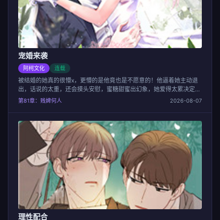
宠婚来袭
阿柯文化
连载
被结婚的她真的很懵x，更懵的是他竟也是不愿意的！他逼着她主动退
出，话说的太重，还会摸头安慰，蜜糖甜蜜出幻象，她爱得太累决定退
出时被一句“对他负责”拽了回来……到底想怎样？
第81章：贱婢何人
2026-08-07
理性配合