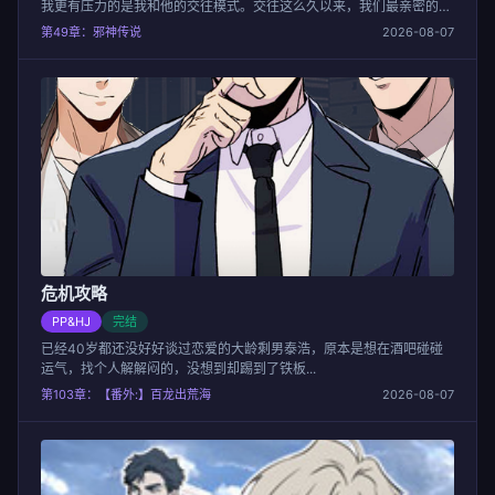
我更有压力的是我和他的交往模式。交往这么久以来，我们最亲密的举
动就是接吻，每次一到关键时候，他就喊停。这让我不得不怀疑，他是
第49章：邪神传说
2026-08-07
不是有什么难言之隐...
危机攻略
PP&HJ
完结
已经40岁都还没好好谈过恋爱的大龄剩男泰浩，原本是想在酒吧碰碰
运气，找个人解解闷的，没想到却踢到了铁板...
第103章：【番外:】百龙出荒海
2026-08-07