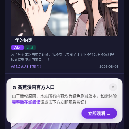
一年的约定
Veien
连载
为了替不成器的弟弟还债，我不得已去找了那个恨不得死生不复相见，
却又富得流油的前夫……！
第14章武道社的野蛮！
2026-08-06
🍌 香蕉漫画官方入口
✕
由于版权原因，本站所有内容均为绿色删减漫本，如需体验
完整版在线阅读
请点击下方立即观看按钮！
立即观看
→