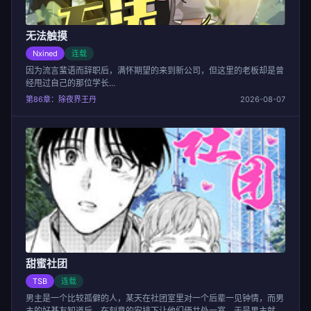
无法触摸
Nxined
连载
因为流言蜚语而辞职后，满怀期望的来到新公司，但这里的老板却是曾
经甩过自己的那位学长...
第86章：除夜界王丹
2026-08-07
甜蜜社团
TSB
连载
男主是一个比较孤僻的人，某天在社团室里对一个后辈一见钟情，而男
主的好基友知道后，在刻意的安排下让他们俩共处一室，于是男主就...