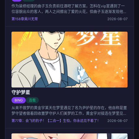
作为装修经理的曲子玉负责前往酒吧了解方案，怎料在vip室遇到了一
位容貌出众的客人，两人之间擦出了爱的火花，但曲子玉逐渐发现他似
乎有些特殊癖好…rn
第158章昊川无常
2026-08-07
守护梦星
BING
连载
从来不做梦的黄金宇某天在梦里遇见了名为尹护星的存在，他自称是噩
梦守望者做着回收噩梦守护人们美梦的工作，黄金宇对接连在梦里见到
的尹护星产生了浓厚的兴趣却不想在现实中也遇见了他...
第77章：会飞的豹子！【二合一】生怕，你永远见不着了！
2026-08-07