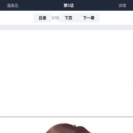
漫画岛
第5话
详情
目录
1/15
下页
下一章