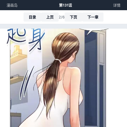
漫画岛
第131话
详情
目录
上页
2/6
下页
下一章