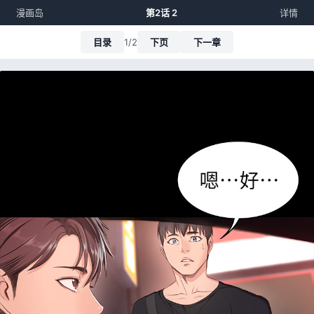
漫画岛
第2话 2
详情
目录
1/2
下页
下一章