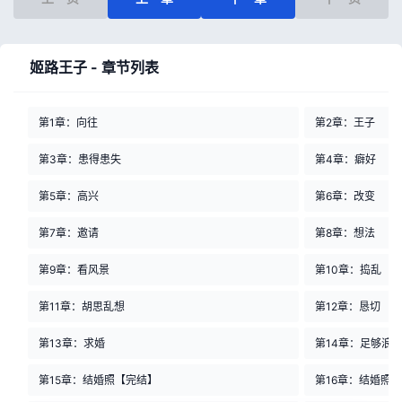
姬路王子 - 章节列表
第1章：向往
第2章：王子
第3章：患得患失
第4章：癖好
第5章：高兴
第6章：改变
第7章：邀请
第8章：想法
第9章：看风景
第10章：捣乱
第11章：胡思乱想
第12章：恳切
第13章：求婚
第14章：足够浪
第15章：结婚照【完结】
第16章：结婚照