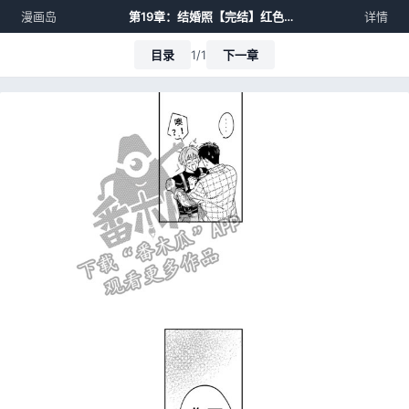
漫画岛
第19章：结婚照【完结】红色浮动暗魔生
详情
目录
1/1
下一章