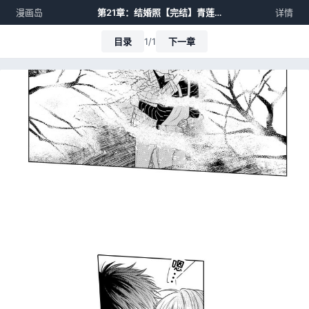
漫画岛
第21章：结婚照【完结】青莲底蕴
详情
目录
1/1
下一章