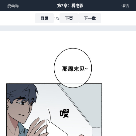
漫画岛
第7章：看电影
详情
目录
1/3
下页
下一章