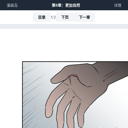
漫画岛
第8章：更加自然
详情
目录
1/2
下页
下一章