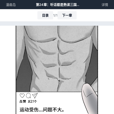
漫画岛
第24章：听话都是熟读三国的高手啊！
详情
目录
1/1
下一章