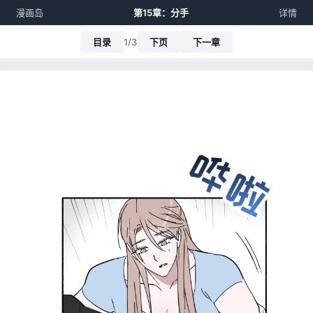
漫画岛
第15章：分手
详情
目录
1/3
下页
下一章